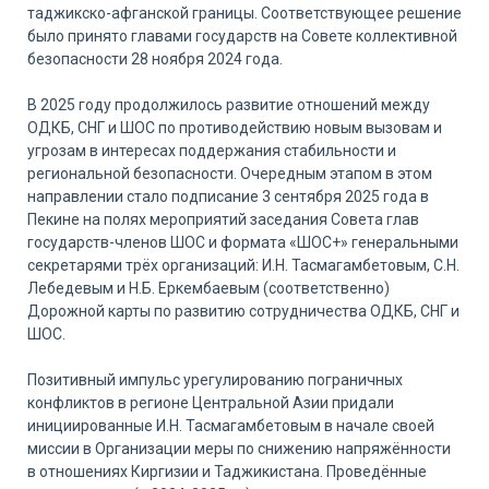
таджикско-афганской границы. Соответствующее решение
было принято главами государств на Совете коллективной
безопасности 28 ноября 2024 года.
В 2025 году продолжилось развитие отношений между
ОДКБ, СНГ и ШОС по противодействию новым вызовам и
угрозам в интересах поддержания стабильности и
региональной безопасности. Очередным этапом в этом
направлении стало подписание 3 сентября 2025 года в
Пекине на полях мероприятий заседания Совета глав
государств-членов ШОС и формата «ШОС+» генеральными
секретарями трёх организаций: И.Н. Тасмагамбетовым, С.Н.
Лебедевым и Н.Б. Еркембаевым (соответственно)
Дорожной карты по развитию сотрудничества ОДКБ, СНГ и
ШОС.
Позитивный импульс урегулированию пограничных
конфликтов в регионе Центральной Азии придали
инициированные И.Н. Тасмагамбетовым в начале своей
миссии в Организации меры по снижению напряжённости
в отношениях Киргизии и Таджикистана. Проведённые