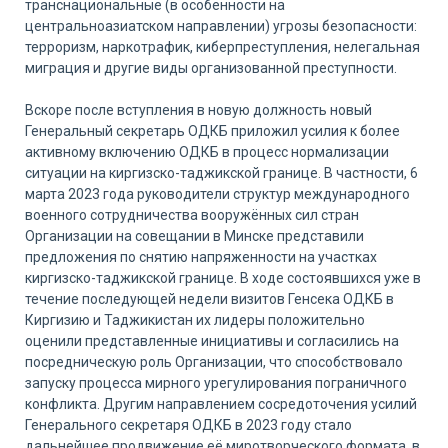
транснациональные (в особенности на
центральноазиатском направлении) угрозы безопасности:
терроризм, наркотрафик, киберпреступления, нелегальная
миграция и другие виды организованной преступности.
Вскоре после вступления в новую должность новый
Генеральный секретарь ОДКБ приложил усилия к более
активному включению ОДКБ в процесс нормализации
ситуации на киргизско-таджикской границе. В частности, 6
марта 2023 года руководители структур международного
военного сотрудничества вооружённых сил стран
Организации на совещании в Минске представили
предложения по снятию напряженности на участках
киргизско-таджикской границе. В ходе состоявшихся уже в
течение последующей недели визитов Генсека ОДКБ в
Киргизию и Таджикистан их лидеры положительно
оценили представленные инициативы и согласились на
посредническую роль Организации, что способствовало
запуску процесса мирного урегулирования пограничного
конфликта. Другим направлением сосредоточения усилий
Генерального секретаря ОДКБ в 2023 году стало
дальнейшее продвижение её миротворческого формата, в