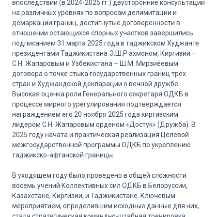
впоследствии (в 2024-2025 гг.) двусторонние консультации
на различных уровнях по вопросам делимитации и
демаркации границ, достигнутые договорённости в
отношении остающихся спорных участков завершились
подписанием 31 марта 2025 года в таджикском Худжанте
президентами Таджикистана Э.Ш.Р ахмоном, Киргизии –
С.Н. Жапаровым и Узбекистана – Ш.М. Мирзиёевым
договора о точке стыка государственных границ трёх
стран и Худжандской декларации о вечной дружбе.
Высокая оценка роли Генерального секретаря ОДКБ в
процессе мирного урегулирования подтверждается
награждением его 20 ноября 2025 года киргизским
лидером С.Н. Жапаровым орденом «Достук» (Дружба). В
2025 году начата и практическая реализация Целевой
межгосударственной программы ОДКБ по укреплению
таджикско-афганской границы.
В уходящем году было проведено в общей сложности
восемь учений Коллективных сил ОДКБ в Белоруссии,
Казахстане, Киргизии, и Таджикистане. Ключевым
мероприятием, определившим исходные данные для них,
стала стратегическая командно-штабная тренировка