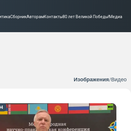
итика
Сборник
Авторам
Контакты
80 лет Великой Победы!
Медиа
Изображения
Видео
/
04