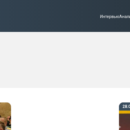
Интервью
Анал
28.