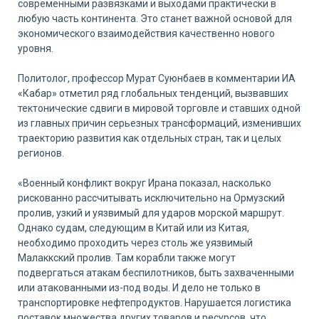
современными развязками и выходами практически в
любую часть континента. Это станет важной основой для
экономического взаимодействия качественно нового
уровня.
Политолог, профессор Мурат Суюнбаев в комментарии ИА
«Кабар» отметил ряд глобальных тенденций, вызвавших
тектонические сдвиги в мировой торговле и ставших одной
из главных причин серьезных трансформаций, изменивших
траекторию развития как отдельных стран, так и целых
регионов.
«Военный конфликт вокруг Ирана показал, насколько
рискованно рассчитывать исключительно на Ормузский
пролив, узкий и уязвимый для ударов морской маршрут.
Однако судам, следующим в Китай или из Китая,
необходимо проходить через столь же уязвимый
Малаккский пролив. Там корабли также могут
подвергаться атакам беспилотников, быть захваченными
или атакованными из-под воды. И дело не только в
транспортировке нефтепродуктов. Нарушается логистика
поставок множества других товаров и ресурсов, что