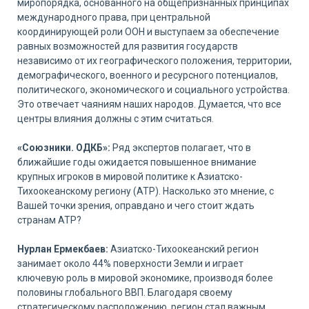
миропорядка, основанного на общепризнанных принципах
международного права, при центральной
координирующей роли ООН и выступаем за обеспечение
равных возможностей для развития государств
независимо от их географического положения, территории,
демографического, военного и ресурсного потенциалов,
политического, экономического и социального устройства.
Это отвечает чаяниям наших народов. Думается, что все
центры влияния должны с этим считаться.
«Союзники. ОДКБ»:
Ряд экспертов полагает, что в
ближайшие годы ожидается повышенное внимание
крупных игроков в мировой политике к Азиатско-
Тихоокеанскому региону (АТР). Насколько это мнение, с
Вашей точки зрения, оправдано и чего стоит ждать
странам АТР?
Нурлан Ермекбаев:
Азиатско-Тихоокеанский регион
занимает около 44% поверхности Земли и играет
ключевую роль в мировой экономике, производя более
половины глобального ВВП. Благодаря своему
стратегическому расположению, регион стал важным