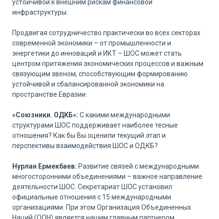
устойчивой к внешним рискам финансовой
инфраструктуры.
Продвигая сотрудничество практически во всех секторах
современной экономики – от промышленности и
энергетики до инноваций и ИКТ – ШОС может стать
центром притяжения экономических процессов и важным
связующим звеном, способствующим формированию
устойчивой и сбалансированной экономики на
пространстве Евразии.
«Союзники. ОДКБ»:
С какими международными
структурами ШОС поддерживает наиболее тесные
отношения? Как бы Вы оценили текущий этап и
перспективы взаимодействия ШОС и ОДКБ?
Нурлан Ермекбаев:
Развитие связей с международными
многосторонними объединениями – важное направление
деятельности ШОС. Секретариат ШОС установил
официальные отношения с 15 международными
организациями. При этом Организация Объединенных
Наций (ООН) является нашим главным партнером.