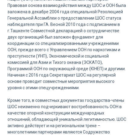
Правовая основа взаимодействия между ШОС и ООН была
заложена в декабре 2004 года специальной Резолюцией
Генеральной Ассамблеи о предоставлении ШОС статуса
наблюдателя при ГА. Весной 2010 года с подписанием в
г.Ташкенте Совместной декларацией о сотрудничестве
двух организаций был заложен фундамент для
координации со специализированными учреждениями
ООН, прежде всего с Управлением ООН по наркотикам и
преступности (УНП), Экономической и социальной
комиссией для Азии и Тихого океана (ЭСКАТО),
Программой ООН по окружающей среде (ЮНЕП) и другими.
Начиная с 2016 года Секретариат ШОС на регулярной
основе проводит совместные мероприятия высокого
уровня с этими спецучреждениями.
Кроме того, в совместных документах государства-члены
ШОС неизменно подчеркивают востребованность ООН в
качестве опорной конструкции международных
отношений, обладающей уникальной легитимностью. ШОС
активно действует и на региональном треке –
многолетними партнерами являются Содружество