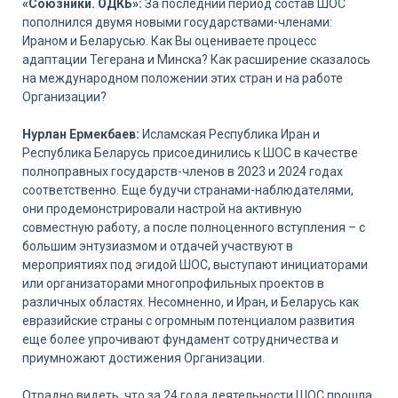
«Союзники. ОДКБ»:
За последний период состав ШОС
пополнился двумя новыми государствами-членами:
Ираном и Беларусью. Как Вы оцениваете процесс
адаптации Тегерана и Минска? Как расширение сказалось
на международном положении этих стран и на работе
Организации?
Нурлан Ермекбаев:
Исламская Республика Иран и
Республика Беларусь присоединились к ШОС в качестве
полноправных государств-членов в 2023 и 2024 годах
соответственно. Еще будучи странами-наблюдателями,
они продемонстрировали настрой на активную
совместную работу, а после полноценного вступления – с
большим энтузиазмом и отдачей участвуют в
мероприятиях под эгидой ШОС, выступают инициаторами
или организаторами многопрофильных проектов в
различных областях. Несомненно, и Иран, и Беларусь как
евразийские страны с огромным потенциалом развития
еще более упрочивают фундамент сотрудничества и
приумножают достижения Организации.
Отрадно видеть, что за 24 года деятельности ШОС прошла